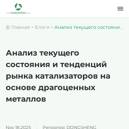
Главная
>
Блоги
>
Анализ текущего состояния
и тенденций рынка катализаторов на основе
Анализ текущего
состояния и тенденций
драгоценных металлов
рынка катализаторов на
основе драгоценных
металлов
Nov 18,2025
Репортер: DONGSHENG