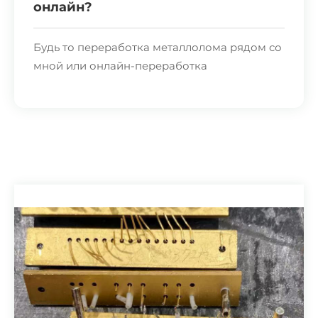
онлайн?
Будь то переработка металлолома рядом со
мной или онлайн-переработка
металлолома, мы стремимся внести свой
вклад в глобальную низкоуглеродную
окружающую среду. Если речь идёт о
небольшом объёме переработки
металлолома или о переработке
малоценного металлолома, ближайший
пункт приёма металлолома может решить
эту проблему, поскольку именно
переработка такого вида металлолома
является их основным направлением
деятельности. Если у вас есть большой
объём титанового и никелевого лома,
онлайн-переработка металлолома — это,