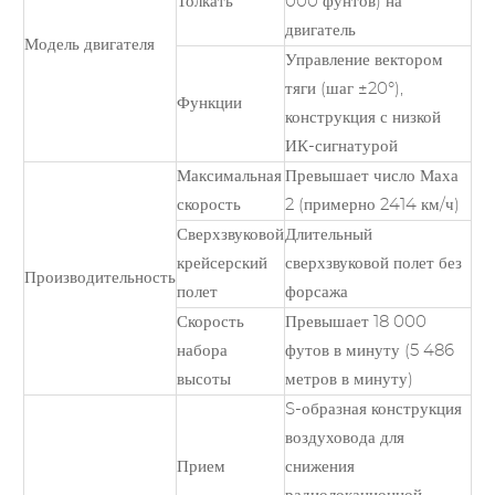
Толкать
000 фунтов) на
двигатель
Модель двигателя
Управление вектором
тяги (шаг ±20°),
Функции
конструкция с низкой
ИК-сигнатурой
Максимальная
Превышает число Маха
скорость
2 (примерно 2414 км/ч)
Сверхзвуковой
Длительный
крейсерский
сверхзвуковой полет без
Производительность
полет
форсажа
Скорость
Превышает 18 000
набора
футов в минуту (5 486
высоты
метров в минуту)
S-образная конструкция
воздуховода для
Прием
снижения